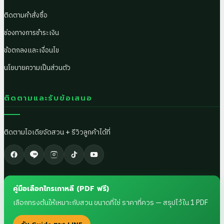
ติดตามคำสั่งซื้อ
ช่องทางการชำระเงิน
ข้อตกลงและเงื่อนไข
นโยบายความเป็นส่วนตัว
ติดตามและรับข้อเสนอ
ติดตามไอเดียจัดสวน + รีวิวลูกค้าได้ที่
คู่มือเลือกไทรเกาหลี (PDF ฟรี)
เลือกทรงต้นให้เหมาะกับสวน ขนาดที่ใช่ ราคาที่ควร — สรุปไว้ใน 1 PDF