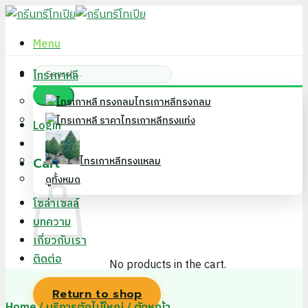
Skip
to
Menu
content
Search
ไทรเกาหลี
for:
ไทรเกาหลีทรงกลม
ไทรเกาหลีทรงแท่ง
Login
ไทรเกาหลีทรงแหลม
Cart
ดูทั้งหมด
โซล่าเซลล์
บทความ
เกี่ยวกับเรา
ติดต่อ
No products in the cart.
Return to shop
Home
/
บริการตัดไม้ใหญ่
/
ตัดหญ้า