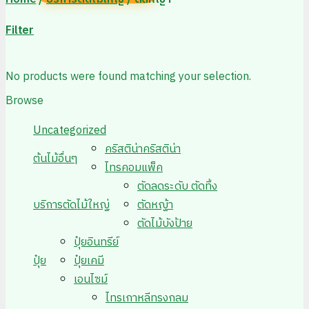
Filter
No products were found matching your selection.
Browse
Uncategorized
คริสติน่าคริสติน่า
ต้นไม้อื่นๆ
ไทรคอมแพ็ค
ตัดลดระดับ ตัดทิ้ง
บริการตัดไม้ใหญ่
ตัดหญ้า
ตัดไม้บังป้าย
ปุ๋ยอินทรีย์
ปุ๋ย
ปุ๋ยเคมี
เอนไซม์
ไทรเกาหลีทรงกลม