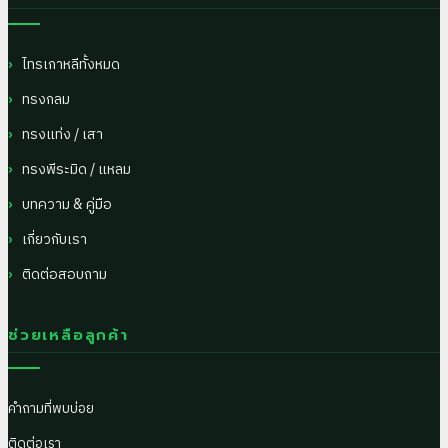
ไทรเกาหลีทั้งหมด
ทรงกลม
ทรงแท่ง / เสา
ทรงพีระมิด / แหลม
บทความ & คู่มือ
เกี่ยวกับเรา
ติดต่อสอบถาม
ช่วยเหลือลูกค้า
คำถามที่พบบ่อย
ติดต่อเรา