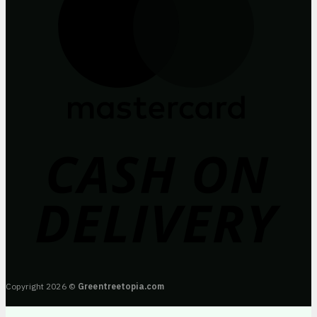
C
O
D
Copyright 2026 ©
Greentreetopia.com